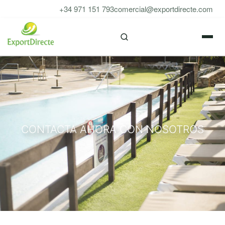
Saltar
+34 971 151 793
comercial@exportdirecte.com
al
M
contenido
CONTACTA AHORA CON NOSOTROS