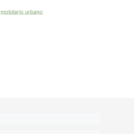
e
mobilario urbano
NOMBRE
EMAIL