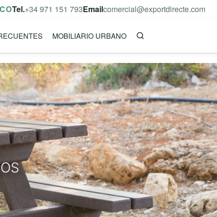
ICO
Tel.
+34 971 151 793
Email
comercial@exportdirecte.com
RECUENTES
MOBILIARIO URBANO
TOS