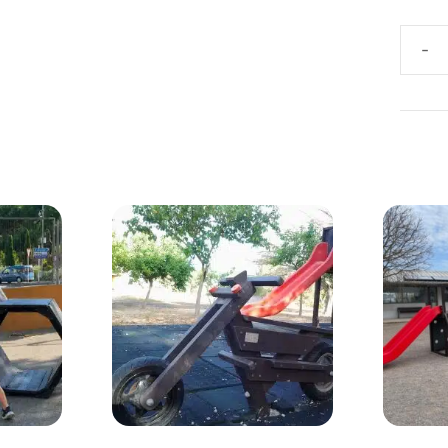
COCI
INFAN
ECOL
DE
PLÁS
RECI
canti