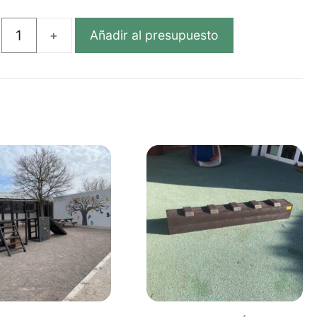
Añadir al presupuesto
NA
TIL
ÓGICA
TICO
CLADO
dad