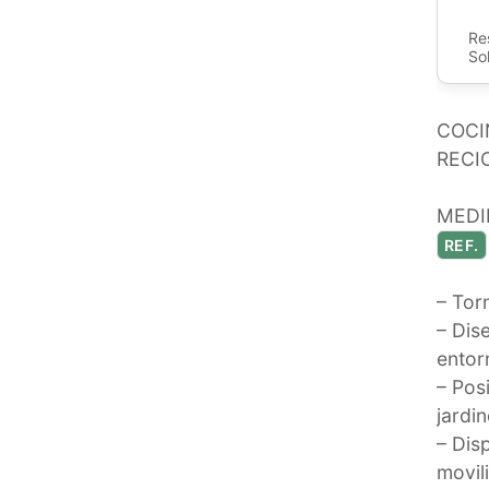
Re
So
COCI
RECI
MEDID
REF.
– Torn
– Dis
entor
– Pos
jardin
– Dis
movil