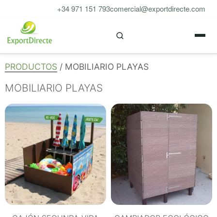
Saltar
+34 971 151 793
comercial@exportdirecte.com
al
M
contenido
PRODUCTOS
/ MOBILIARIO PLAYAS
MOBILIARIO PLAYAS