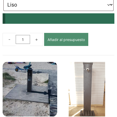
Añadir al presupuesto
CAJÓN
SEGUNDA
VIDA
ECOLÓGICO
DE
PLÁSTICO
RECICLADO
PARA
PLAYAS
cantidad