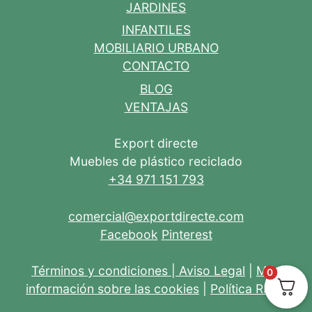
JARDINES
INFANTILES
MOBILIARIO URBANO
CONTACTO
BLOG
VENTAJAS
Export directe
Muebles de plástico reciclado
+34 971 151 793
comercial@exportdirecte.com
Facebook
Pinterest
Términos y condiciones
|
Aviso Legal
|
Más
0
información sobre las cookies
|
Política RRSS