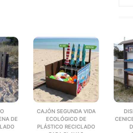
CAMB
ECOL
DE
PLÁS
RECI
canti
CO
CAJÓN SEGUNDA VIDA
DI
ENA DE
ECOLÓGICO DE
CENIC
CLADO
PLÁSTICO RECICLADO
D