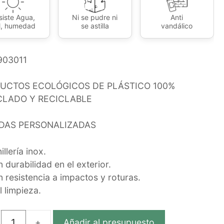
siste Agua,
Ni se pudre ni
Anti
l, humedad
se astilla
vandálico
903011
UCTOS ECOLÓGICOS DE PLÁSTICO 100%
CLADO Y RECICLABLE
DAS PERSONALIZADAS
illería inox.
 durabilidad en el exterior.
n resistencia a impactos y roturas.
l limpieza.
Añadir al presupuesto