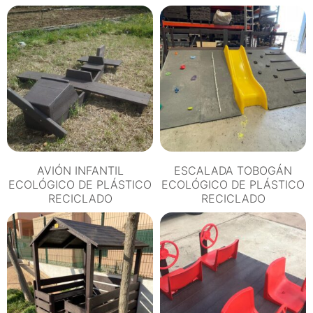
DE
PLÁSTICO
RECICLADO
cantidad
AVIÓN INFANTIL
ESCALADA TOBOGÁN
ECOLÓGICO DE PLÁSTICO
ECOLÓGICO DE PLÁSTICO
RECICLADO
RECICLADO