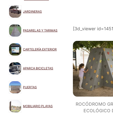
JARDINERAS
[3d_viewer id=145
PASARELAS Y TARIMAS
CARTELERÍA EXTERIOR
APARCA BICICLETAS
PUERTAS
ROCÓDROMO G
MOBILIARIO PLAYAS
ECOLÓGICO 