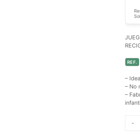
Re
So
JUEG
RECI
REF.
– Ide
– No 
– Fab
infant
AVIÓ
INFAN