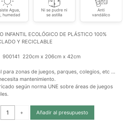
siste Agua,
Ni se pudre ni
Anti
l, humedad
se astilla
vandálico
O INFANTIL ECOLÓGICO DE PLÁSTICO 100%
CLADO Y RECICLABLE
900141 220cm x 206cm x 42cm
al para zonas de juegos, parques, colegios, etc …
necesita mantenimiento.
ricado según norma UNE sobre áreas de juegos
iles.
Añadir al presupuesto
N
TIL