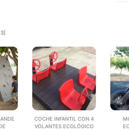
ECOL
DE
PLÁS
RECI
canti
13]
RANDE
COCHE INFANTIL CON 4
MO
DE
VOLANTES ECOLÓGICO
E