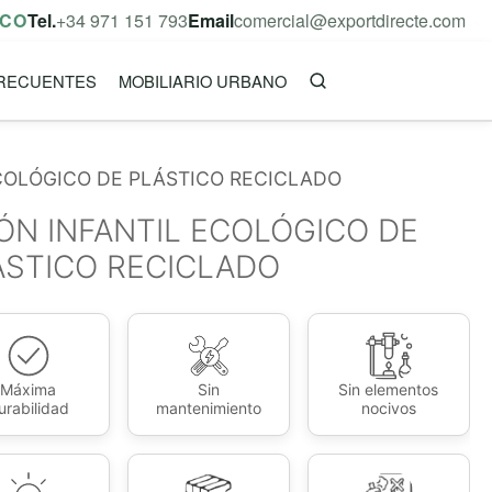
ICO
Tel.
+34 971 151 793
Email
comercial@exportdirecte.com
RECUENTES
MOBILIARIO URBANO
ECOLÓGICO DE PLÁSTICO RECICLADO
ÓN INFANTIL ECOLÓGICO DE
ÁSTICO RECICLADO
Máxima
Sin
Sin elementos
urabilidad
mantenimiento
nocivos