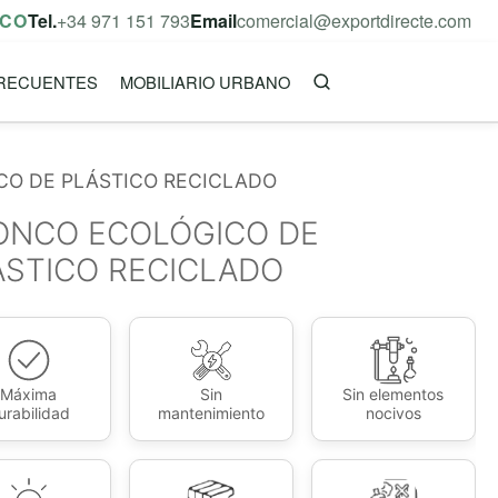
ICO
Tel.
+34 971 151 793
Email
comercial@exportdirecte.com
RECUENTES
MOBILIARIO URBANO
CO DE PLÁSTICO RECICLADO
ONCO ECOLÓGICO DE
ÁSTICO RECICLADO
Máxima
Sin
Sin elementos
urabilidad
mantenimiento
nocivos