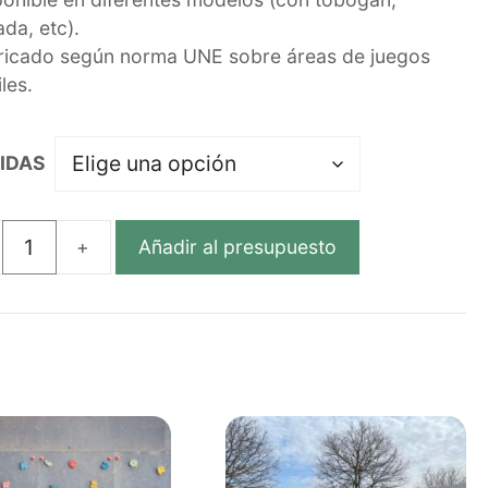
ada, etc).
ricado según norma UNE sobre áreas de juegos
iles.
IDAS
Añadir al presupuesto
NCO
ÓGICO
TICO
CLADO
dad