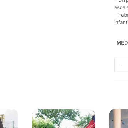
escal
– Fab
infant
MED
TRO
ECOL
DE
PLÁS
RECI
canti