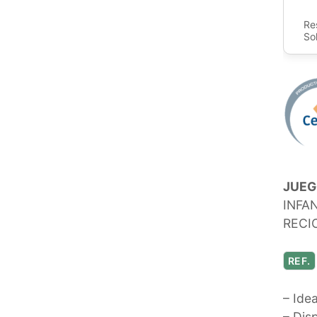
Re
So
JUEG
INFA
RECI
REF.
– Ide
– Dis