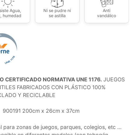
siste Agua,
Ni se pudre ni
Anti
l, humedad
se astilla
vandálico
O CERTIFICADO NORMATIVA UNE 1176.
JUEGOS
NTILES FABRICADOS CON PLÁSTICO 100%
CLADO Y RECICLABLE
900191
200cm x 26cm x 37cm
al para zonas de juegos, parques, colegios, etc …
ponible en diferentes modelos (con tobogán,