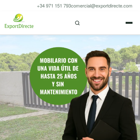
Saltar
+34 971 151 793
comercial@exportdirecte.com
al
M
contenido