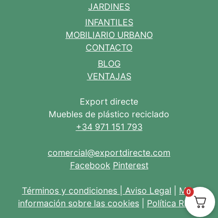
JARDINES
INFANTILES
MOBILIARIO URBANO
CONTACTO
BLOG
VENTAJAS
Export directe
Muebles de plástico reciclado
+34 971 151 793
comercial@exportdirecte.com
Facebook
Pinterest
Términos y condiciones
|
Aviso Legal
|
Más
0
información sobre las cookies
|
Política RRSS