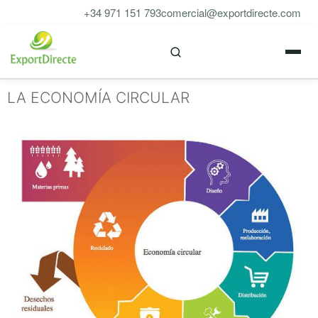
Saltar
+34 971 151 793
comercial@exportdirecte.com
al
M
contenido
LA ECONOMÍA CIRCULAR