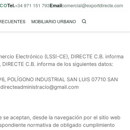
ICO
Tel.
+34 971 151 793
Email
comercial@exportdirecte.com
RECUENTES
MOBILIARIO URBANO
omercio Electrónico (LSSI-CE), DIRECTE C.B. informa
y, DIRECTE C.B. informa de los siguientes datos:
RAL V6, POLÍGONO INDUSTRIAL SAN LUIS 07710 SAN
: directeadministracio@gmail.com
e se aceptan, desde la navegación por el sitio web
rrespondiente normativa de obligado cumplimiento