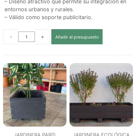
– Diseño atractivo que permite su integración en
entornos urbanos y rurales.
– Válido como soporte publicitario.
Añadir al presupuesto
JARDINERA
ROMA
ECOLÓGICA
DE
PLÁSTICO
RECICLADO
cantidad
JARDINERA PARÍS
JARDINERA ECOLÓGICA