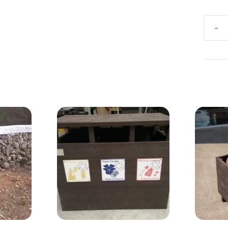
PAPE
ECOL
PORT
VASO
DE
PLÁS
RECI
canti