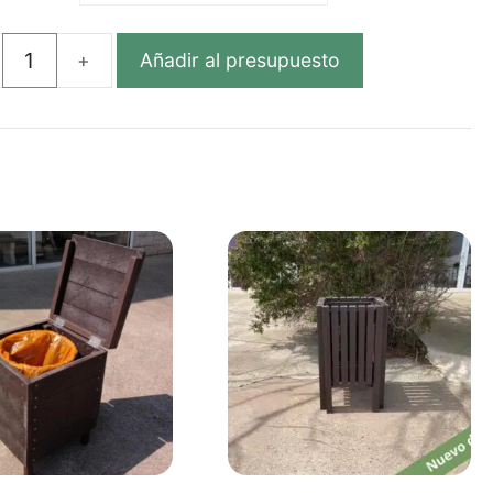
Añadir al presupuesto
LERA
ÓGICA
A
S
TICO
CLADO
dad