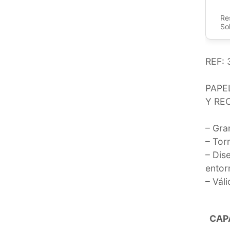
Re
So
REF: 
PAPE
Y RE
– Gra
– Torn
– Dis
entor
– Vál
CAP