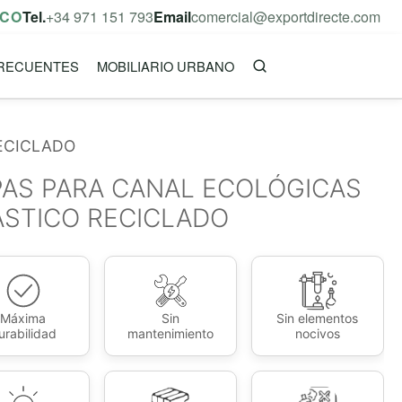
ICO
Tel.
+34 971 151 793
Email
comercial@exportdirecte.com
RECUENTES
MOBILIARIO URBANO
ECICLADO
PAS PARA CANAL ECOLÓGICAS
ÁSTICO RECICLADO
Máxima
Sin
Sin elementos
urabilidad
mantenimiento
nocivos