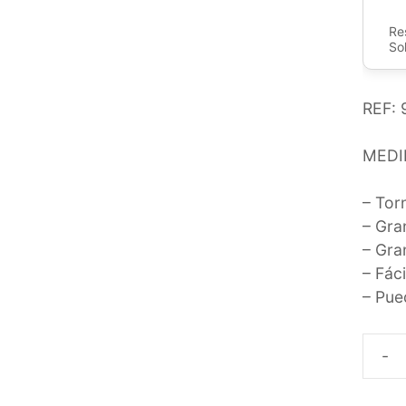
Re
So
REF:
MEDI
– Torn
– Gran
– Gra
– Fáci
– Pue
TAPA
PARA