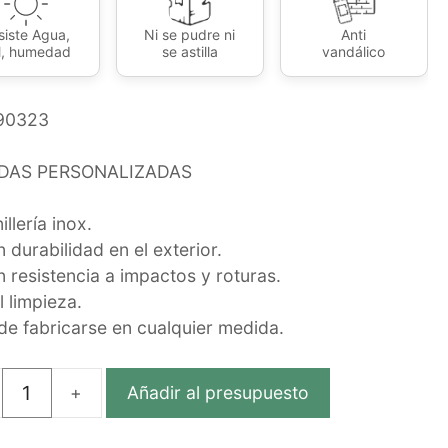
siste Agua,
Ni se pudre ni
Anti
l, humedad
se astilla
vandálico
 90323
DAS PERSONALIZADAS
illería inox.
 durabilidad en el exterior.
n resistencia a impactos y roturas.
l limpieza.
de fabricarse en cualquier medida.
Añadir al presupuesto
S