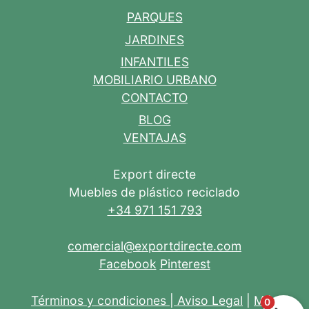
PARQUES
JARDINES
INFANTILES
MOBILIARIO URBANO
CONTACTO
BLOG
VENTAJAS
Export directe
Muebles de plástico reciclado
+34 971 151 793
comercial@exportdirecte.com
Facebook
Pinterest
Términos y condiciones
|
Aviso Legal
|
Más
0