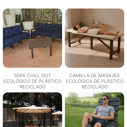
PLÁSTICO
RECICLADO
cantidad
SOFÁ CHILL OUT
CAMILLA DE MASAJES
ECOLÓGICO DE PLÁSTICO
ECOLÓGICA DE PLÁSTICO
RECICLADO
RECICLADO