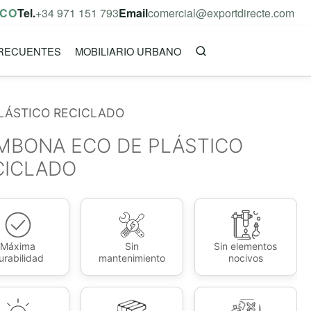
ICO
Tel.
+34 971 151 793
Email
comercial@exportdirecte.com
RECUENTES
MOBILIARIO URBANO
LÁSTICO RECICLADO
MBONA ECO DE PLÁSTICO
CICLADO
Máxima
Sin
Sin elementos
urabilidad
mantenimiento
nocivos