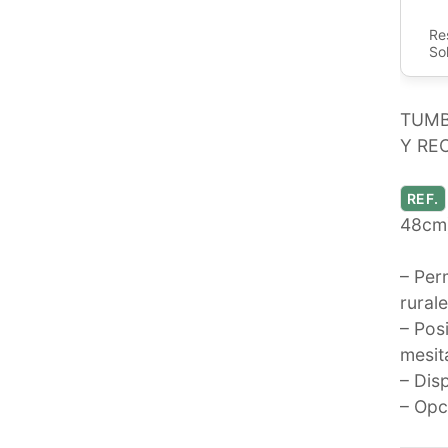
Re
So
TUMB
Y RE
REF.
48cm
– Per
rurale
– Pos
mesita
– Dis
– Opc