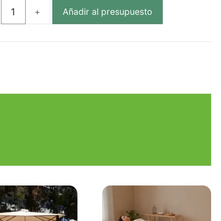
Añadir al presupuesto
BONA
TICO
CLADO
dad