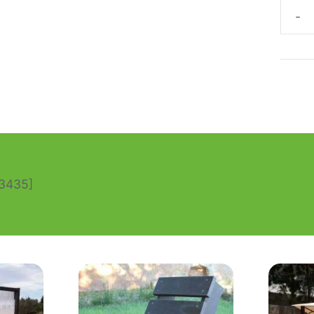
TUM
ECO
DE
PLÁS
RECI
canti
13435]