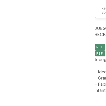
Re
So
JUEG
RECI
REF.
REF.
tobog
– Ide
– Gran
– Fab
infant