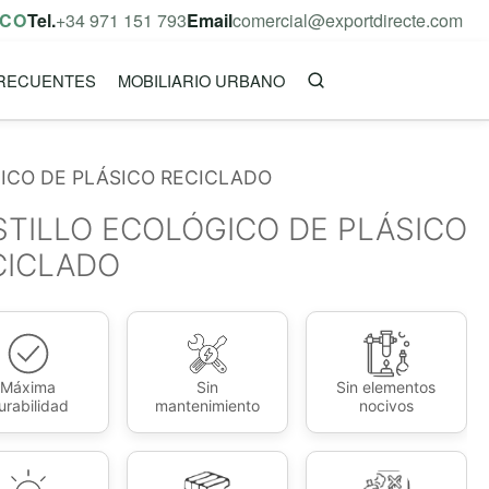
ICO
Tel.
+34 971 151 793
Email
comercial@exportdirecte.com
RECUENTES
MOBILIARIO URBANO
ICO DE PLÁSICO RECICLADO
STILLO ECOLÓGICO DE PLÁSICO
CICLADO
Máxima
Sin
Sin elementos
urabilidad
mantenimiento
nocivos