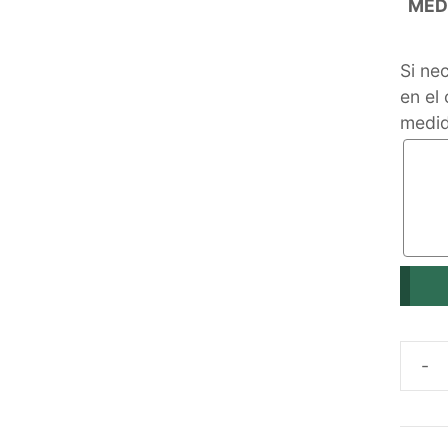
MED
Si ne
en el
medid
CAST
ECOL
DE