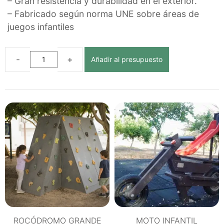
– Gran resistencia y durabilidad en el exterior.
– Fabricado según norma UNE sobre áreas de
juegos infantiles
Añadir al presupuesto
COCHE
INFANTIL
ECOLÓGICO
DE
PLÁSTICO
RECICLADO
cantidad
ROCÓDROMO GRANDE
MOTO INFANTIL