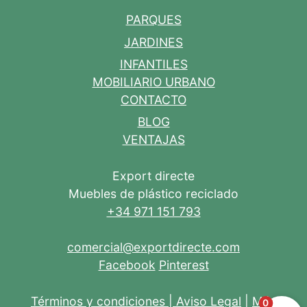
PARQUES
JARDINES
INFANTILES
MOBILIARIO URBANO
CONTACTO
BLOG
VENTAJAS
Export directe
Muebles de plástico reciclado
+34 971 151 793
comercial@exportdirecte.com
Facebook
Pinterest
Términos y condiciones
|
Aviso Legal
|
Más
0