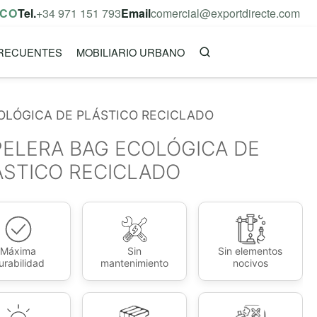
ICO
Tel.
+34 971 151 793
Email
comercial@exportdirecte.com
RECUENTES
MOBILIARIO URBANO
OLÓGICA DE PLÁSTICO RECICLADO
PELERA BAG ECOLÓGICA DE
ÁSTICO RECICLADO
Máxima
Sin
Sin elementos
urabilidad
mantenimiento
nocivos