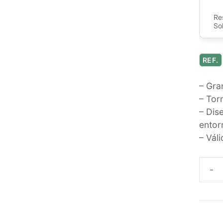
Re
So
REF.
– Gra
– Torn
– Dis
entor
– Vál
PAPE
BAG
ECOL
DE