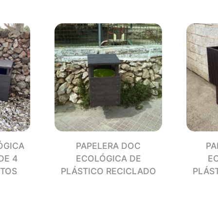
PLÁS
RECI
canti
ÓGICA
PAPELERA DOC
PA
DE 4
ECOLÓGICA DE
E
TOS
PLÁSTICO RECICLADO
PLÁS