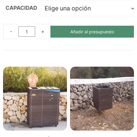
CAPACIDAD
Añadir al presupuesto
PAPELERA
ECOLÓGICA
MALLORCA
DE
PLÁSTICO
RECICLADO
cantidad