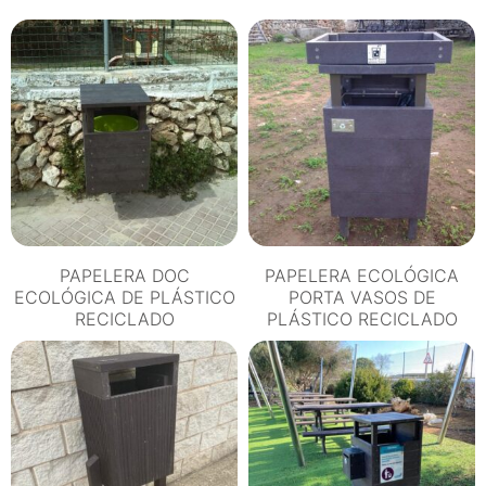
DE
PLÁSTICO
RECICLADO
VASOS
DESECHABLES
cantidad
PAPELERA DOC
PAPELERA ECOLÓGICA
ECOLÓGICA DE PLÁSTICO
PORTA VASOS DE
RECICLADO
PLÁSTICO RECICLADO