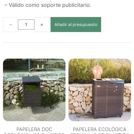
– Válido como soporte publicitario.
Añadir al presupuesto
PAPELERA
PORTA
VASOS
ECOLÓGICA
DE
PLÁSTICO
RECICLADO
cantidad
PAPELERA DOC
PAPELERA ECOLÓGICA