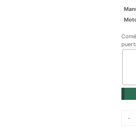
Manu
Mot
Comén
puert
PUER
CORR