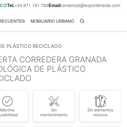
ICO
Tel.
+34 971 151 793
Email
comercial@exportdirecte.com
RECUENTES
MOBILIARIO URBANO
DE PLÁSTICO RECICLADO
ERTA CORREDERA GRANADA
OLÓGICA DE PLÁSTICO
CICLADO
Máxima
Sin
Sin elementos
urabilidad
mantenimiento
nocivos