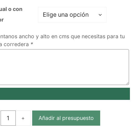
al o con
or
tanos ancho y alto en cms que necesitas para tu
a corredera
*
Añadir al presupuesto
TA
EDERA