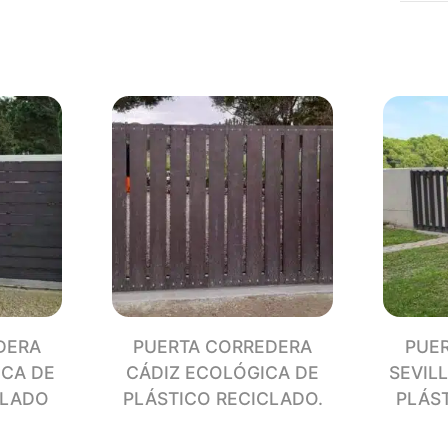
GRAN
ECOL
DE
PLÁS
RECI
canti
DERA
PUERTA CORREDERA
PUE
ICA DE
CÁDIZ ECOLÓGICA DE
SEVIL
CLADO
PLÁSTICO RECICLADO.
PLÁS