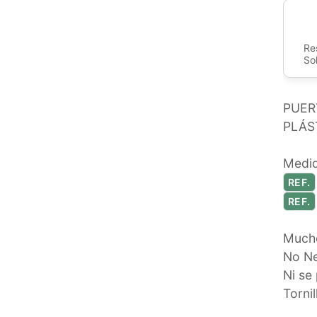
Re
So
PUER
PLÁS
Medid
REF.
REF.
Mucho
No Ne
Ni se 
Tornil