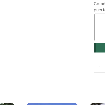
Comén
puert
PUER
CORR
CÓRD
ECOL
DE
PLÁS