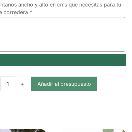
tanos ancho y alto en cms que necesitas para tu
a corredera
*
Añadir al presupuesto
TA
EDERA
OBA
ÓGICA
TICO