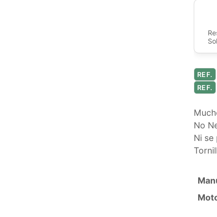
Re
So
REF.
REF.
Mucho
No Ne
Ni se 
Tornil
Manu
Mot