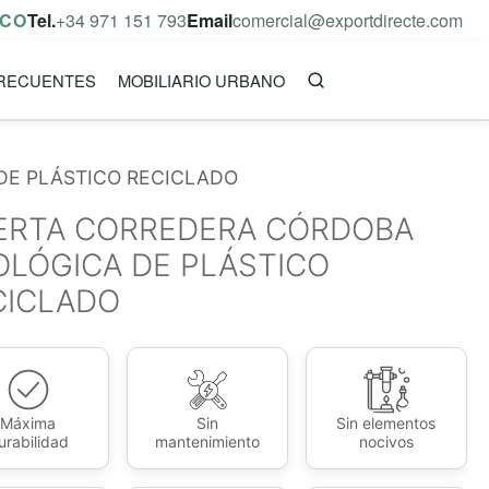
ICO
Tel.
+34 971 151 793
Email
comercial@exportdirecte.com
RECUENTES
MOBILIARIO URBANO
DE PLÁSTICO RECICLADO
ERTA CORREDERA CÓRDOBA
OLÓGICA DE PLÁSTICO
CICLADO
Máxima
Sin
Sin elementos
urabilidad
mantenimiento
nocivos