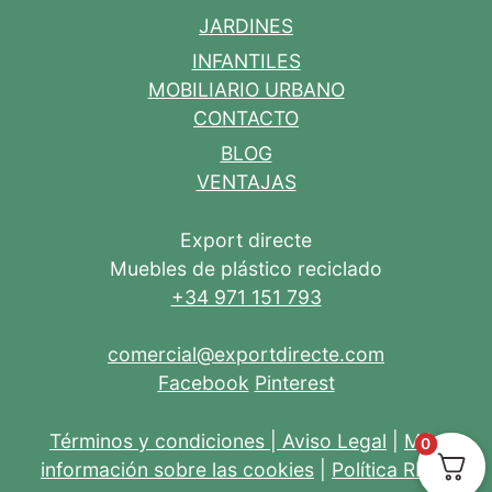
JARDINES
INFANTILES
MOBILIARIO URBANO
CONTACTO
BLOG
VENTAJAS
Export directe
Muebles de plástico reciclado
+34 971 151 793
comercial@exportdirecte.com
Facebook
Pinterest
Términos y condiciones
|
Aviso Legal
|
Más
0
información sobre las cookies
|
Política RRSS