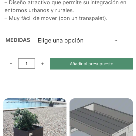
– Diseño atractivo que permite su integración en
entornos urbanos y rurales.
– Muy fácil de mover (con un transpalet).
MEDIDAS
Añadir al presupuesto
JARDINERA
PARÍS
ECOLÓGICA
DE
PLÁSTICO
RECICLADO
cantidad