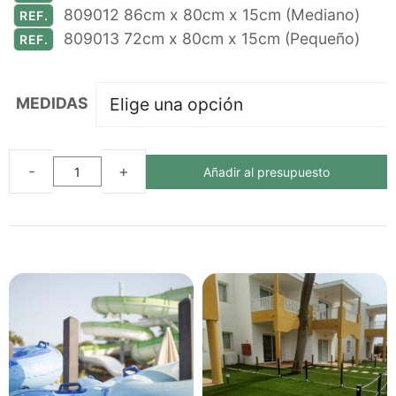
809012 86cm x 80cm x 15cm (Mediano)
REF.
809013 72cm x 80cm x 15cm (Pequeño)
REF.
MEDIDAS
Añadir al presupuesto
PALLET
ECOLÓGICO
DE
PLÁSTICO
RECICLADO
cantidad