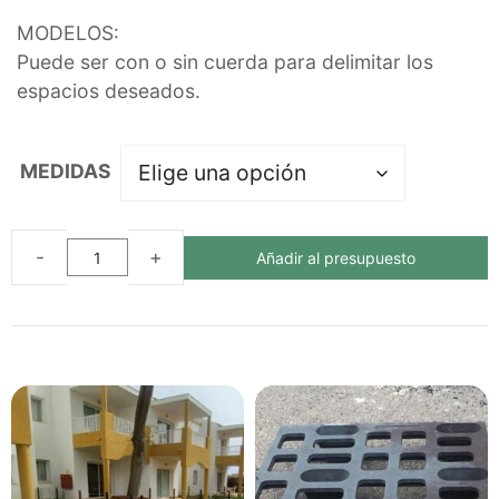
MODELOS:
Puede ser con o sin cuerda para delimitar los
espacios deseados.
MEDIDAS
Añadir al presupuesto
PILONA
ECOLÓGICA
CUADRADA
DE
PLÁSTICO
RECICLADO
cantidad