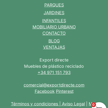
PARQUES
JARDINES
INFANTILES
MOBILIARIO URBANO
CONTACTO
BLOG
VENTAJAS
Export directe
Muebles de plástico reciclado
+34 971 151 793
comercial@exportdirecte.com
Facebook
Pinterest
Términos y condiciones
|
Aviso Legal
|
Más
0