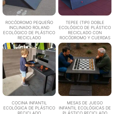
ROCÓDROMO PEQUEÑO
TEPEE (TIPI) DOBLE
INCLINADO ROLAND
ECOLÓGICO DE PLÁSTICO
ECOLÓGICO DE PLÁSTICO
RECICLADO CON
RECICLADO
ROCÓDROMO Y CUERDAS
COCINA INFANTIL
MESAS DE JUEGO
ECOLÓGICA DE PLÁSTICO
INFANTIL ECOLÓGICAS DE
RECICLADO
PLÁSTICO RECICLADO