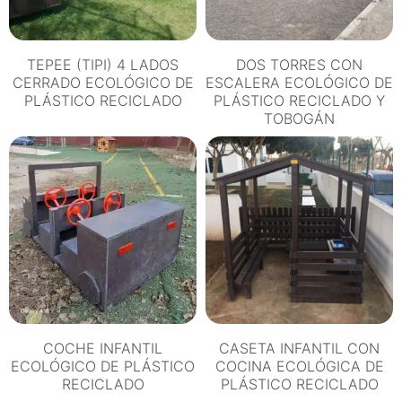
TEPEE (TIPI) 4 LADOS
DOS TORRES CON
CERRADO ECOLÓGICO DE
ESCALERA ECOLÓGICO DE
PLÁSTICO RECICLADO
PLÁSTICO RECICLADO Y
TOBOGÁN
COCHE INFANTIL
CASETA INFANTIL CON
ECOLÓGICO DE PLÁSTICO
COCINA ECOLÓGICA DE
RECICLADO
PLÁSTICO RECICLADO