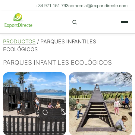
Saltar
+34 971 151 793
comercial@exportdirecte.com
al
M
contenido
PRODUCTOS
/ PARQUES INFANTILES
ECOLÓGICOS
PARQUES INFANTILES ECOLÓGICOS