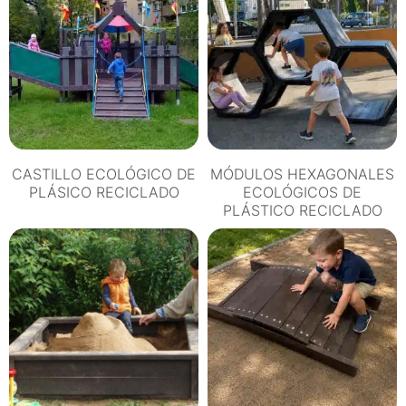
CASTILLO ECOLÓGICO DE
MÓDULOS HEXAGONALES
PLÁSICO RECICLADO
ECOLÓGICOS DE
PLÁSTICO RECICLADO